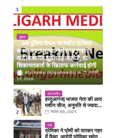
पुलिस
...अब पुलिस केवल चार्जशीट दाखिल
करके अपना पल्ला नहीं झाड़ सकती;
यदि शिकायत झूठी पाई जाती है, तो
शिकायतकर्ता के खिलाफ कार्रवाई होगी
Atul Kumar (Aligarhmedia)
जनवरी
15, 2026
आरा मशीन
हरदुआगंज| भाजपा नेता की आरा
मशीन सीज, अनुमति से ज्यादा
संख्या में चलती मिली मशीनें
नवंबर 09, 2025
जवां
प्रेमिका ने प्रेमी को मारकर नहर
में फेंका, आरोपी प्रेमिका समेत