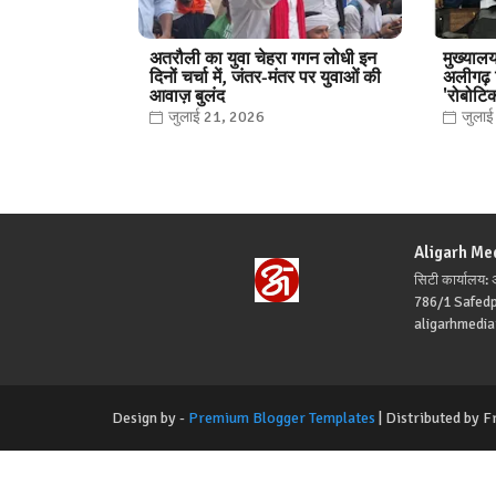
अतरौली का युवा चेहरा गगन लोधी इन
मुख्यालय
दिनों चर्चा में, जंतर-मंतर पर युवाओं की
अलीगढ़ व
आवाज़ बुलंद
'रोबोटि
जुलाई 21, 2026
जुला
Aligarh Me
सिटी कार्यालय
786/1 Safed
aligarhmedi
Design by -
Premium Blogger Templates
| Distributed by
F