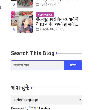
युवक गिरफ्तार
जुलाई 27, 2026
र
#UP POLICE
गौतमबुद्धनगर| बिसरख थाने में
तैनात दारोगा अपने ही थाने क़ी
महिला कांस्टेबल को लेकर हुए
अक्टूबर 06, 2025
फरार... पत्नी नें कर दी रार!
Search This Blog
भाषा चुने:
Powered by
Translate