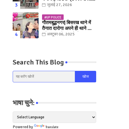
युवक गिरफ्तार
जुलाई 27, 2026
#UP POLICE
गौतमबुद्धनगर| बिसरख थाने में
तैनात दारोगा अपने ही थाने क़ी
महिला कांस्टेबल को लेकर हुए
अक्टूबर 06, 2025
फरार... पत्नी नें कर दी रार!
Search This Blog
भाषा चुने:
Powered by
Translate