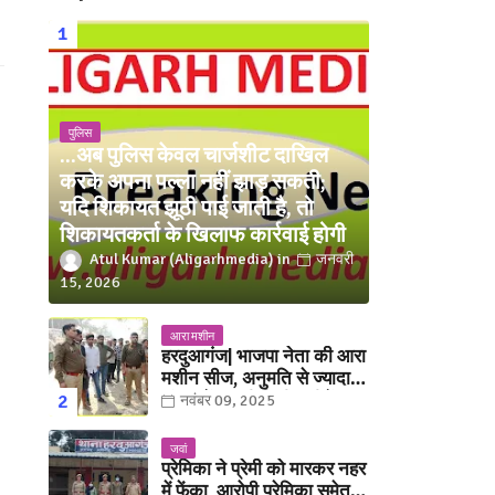
पुलिस
...अब पुलिस केवल चार्जशीट दाखिल
करके अपना पल्ला नहीं झाड़ सकती;
यदि शिकायत झूठी पाई जाती है, तो
शिकायतकर्ता के खिलाफ कार्रवाई होगी
Atul Kumar (Aligarhmedia)
जनवरी
15, 2026
आरा मशीन
हरदुआगंज| भाजपा नेता की आरा
मशीन सीज, अनुमति से ज्यादा
संख्या में चलती मिली मशीनें
नवंबर 09, 2025
जवां
प्रेमिका ने प्रेमी को मारकर नहर
में फेंका, आरोपी प्रेमिका समेत