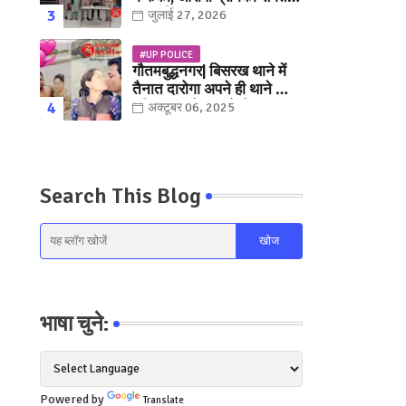
युवक गिरफ्तार
जुलाई 27, 2026
#UP POLICE
गौतमबुद्धनगर| बिसरख थाने में
तैनात दारोगा अपने ही थाने क़ी
महिला कांस्टेबल को लेकर हुए
अक्टूबर 06, 2025
फरार... पत्नी नें कर दी रार!
Search This Blog
भाषा चुने:
Powered by
Translate