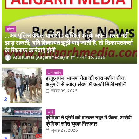
पुलिस
...अब पुलिस केवल चार्जशीट दाखिल करके अपना पल्ला नहीं
झाड़ सकती; यदि शिकायत झूठी पाई जाती है, तो शिकायतकर्ता
के खिलाफ कार्रवाई होगी
Atul Kumar (Aligarhmedia)
जनवरी 15, 2026
आरा मशीन
हरदुआगंज| भाजपा नेता की आरा मशीन सीज,
अनुमति से ज्यादा संख्या में चलती मिली मशीनें
नवंबर 09, 2025
जवां
प्रेमिका ने प्रेमी को मारकर नहर में फेंका, आरोपी
प्रेमिका समेत युवक गिरफ्तार
जुलाई 27, 2026