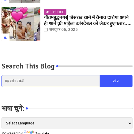
#UP POLICE
गौतमबुद्धनगर| बिसरख थाने में तैनात दारोगा अपने
ही थाने क़ी महिला कांस्टेबल को लेकर हुए फरार...
पत्नी नें कर दी रार!
अक्टूबर 06, 2025
Search This Blog
भाषा चुने:
Powered by
Translate