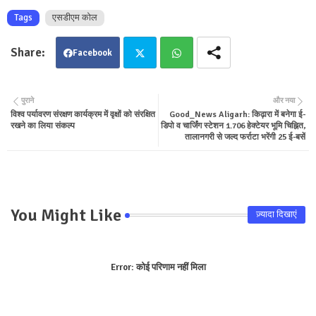
Tags
एसडीएम कोल
Facebook
Twit
Wha
पुराने
और नया
विश्व पर्यावरण संरक्षण कार्यक्रम में वृक्षों को संरक्षित
Good_News Aligarh: किढ़ारा में बनेगा ई-
ter
tsa
रखने का लिया संकल्प
डिपो व चार्जिंग स्टेशन 1.706 हेक्टेयर भूमि चिह्नित,
तालानगरी से जल्द फर्राटा भरेंगी 25 ई-बसें
pp
You Might Like
ज़्यादा दिखाएं
Error:
कोई परिणाम नहीं मिला